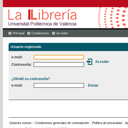
Principal
Contáctenos
Acceder
Usuario registrado
e-mail:
Contraseña:
¿Olvidó su contraseña?
e-mail:
Quienes somos
::
Condiciones generales de contratación
::
Política de privacidad
::
A