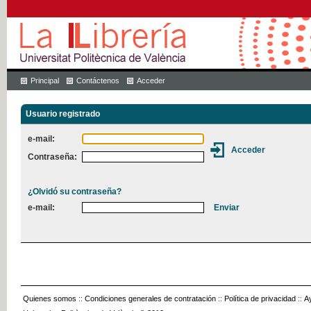
Principal
Contáctenos
Acceder
Usuario registrado
e-mail:
Contraseña:
¿Olvidó su contraseña?
e-mail:
Quienes somos
::
Condiciones generales de contratación
::
Política de privacidad
::
A