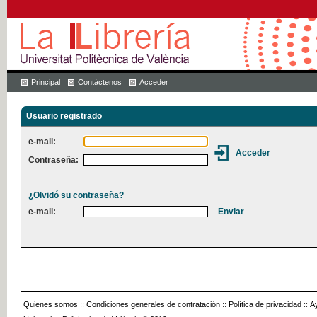
Principal
Contáctenos
Acceder
Usuario registrado
e-mail:
Contraseña:
¿Olvidó su contraseña?
e-mail:
Quienes somos
::
Condiciones generales de contratación
::
Política de privacidad
::
A