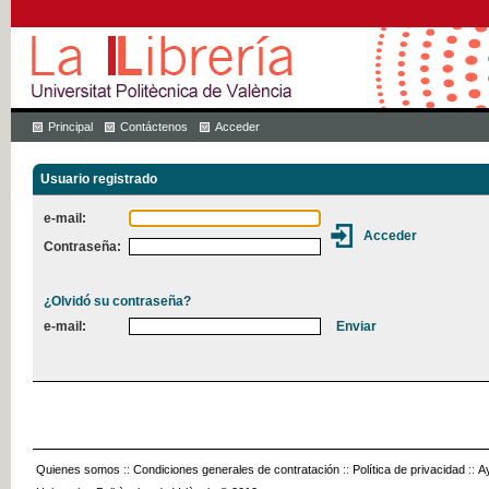
Principal
Contáctenos
Acceder
Usuario registrado
e-mail:
Contraseña:
¿Olvidó su contraseña?
e-mail:
Quienes somos
::
Condiciones generales de contratación
::
Política de privacidad
::
A