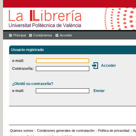
Principal
Contáctenos
Acceder
Usuario registrado
e-mail:
Contraseña:
¿Olvidó su contraseña?
e-mail:
Quienes somos
::
Condiciones generales de contratación
::
Política de privacidad
::
A