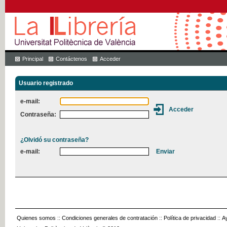
Principal
Contáctenos
Acceder
Usuario registrado
e-mail:
Contraseña:
¿Olvidó su contraseña?
e-mail:
Quienes somos
::
Condiciones generales de contratación
::
Política de privacidad
::
A