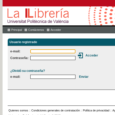
Principal
Contáctenos
Acceder
Usuario registrado
e-mail:
Contraseña:
¿Olvidó su contraseña?
e-mail:
Quienes somos
::
Condiciones generales de contratación
::
Política de privacidad
::
A