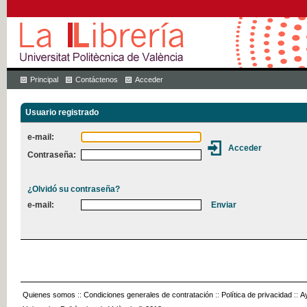
Principal
Contáctenos
Acceder
Usuario registrado
e-mail:
Contraseña:
¿Olvidó su contraseña?
e-mail:
Quienes somos
::
Condiciones generales de contratación
::
Política de privacidad
::
A