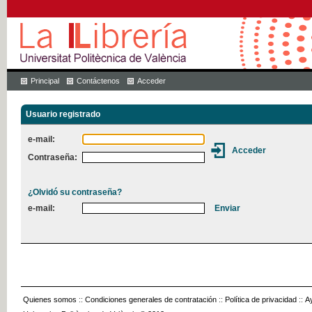
Principal
Contáctenos
Acceder
Usuario registrado
e-mail:
Contraseña:
¿Olvidó su contraseña?
e-mail:
Quienes somos
::
Condiciones generales de contratación
::
Política de privacidad
::
A