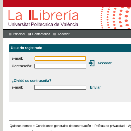
Principal
Contáctenos
Acceder
Usuario registrado
e-mail:
Contraseña:
¿Olvidó su contraseña?
e-mail:
Quienes somos
::
Condiciones generales de contratación
::
Política de privacidad
::
A