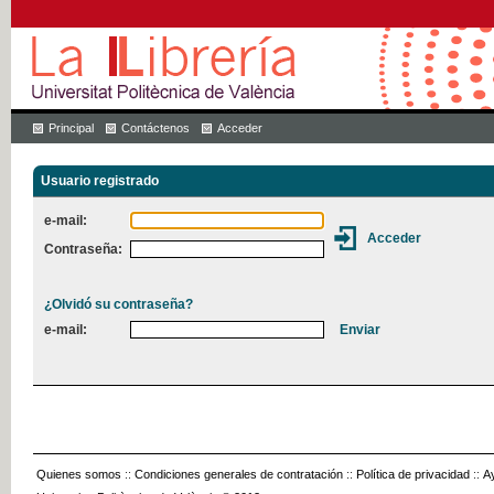
Principal
Contáctenos
Acceder
Usuario registrado
e-mail:
Contraseña:
¿Olvidó su contraseña?
e-mail:
Quienes somos
::
Condiciones generales de contratación
::
Política de privacidad
::
A