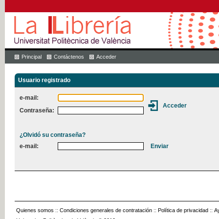
Principal
Contáctenos
Acceder
Usuario registrado
e-mail:
Contraseña:
¿Olvidó su contraseña?
e-mail:
Quienes somos
::
Condiciones generales de contratación
::
Política de privacidad
::
A