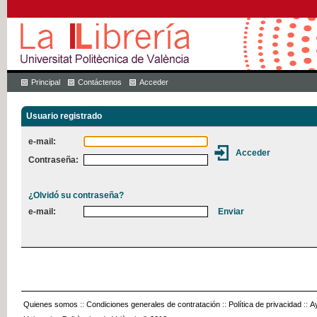
Principal
Contáctenos
Acceder
Usuario registrado
e-mail:
Contraseña:
¿Olvidó su contraseña?
e-mail:
Quienes somos
::
Condiciones generales de contratación
::
Política de privacidad
::
A