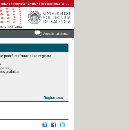
tellano
/
Valencià
/
English
|
Accesibilidad:
a
·
A
Atención al cliente
e podrá disfrutar si se registra:


iones

es gratuitas
