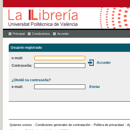
Principal
Contáctenos
Acceder
Usuario registrado
e-mail:
Contraseña:
¿Olvidó su contraseña?
e-mail:
Quienes somos
::
Condiciones generales de contratación
::
Política de privacidad
::
A