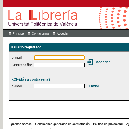
Principal
Contáctenos
Acceder
Usuario registrado
e-mail:
Contraseña:
¿Olvidó su contraseña?
e-mail:
Quienes somos
::
Condiciones generales de contratación
::
Política de privacidad
::
A