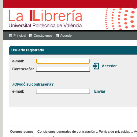
Principal
Contáctenos
Acceder
Usuario registrado
e-mail:
Contraseña:
¿Olvidó su contraseña?
e-mail:
Quienes somos
::
Condiciones generales de contratación
::
Política de privacidad
::
A