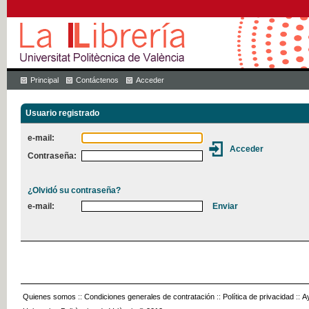
Principal
Contáctenos
Acceder
Usuario registrado
e-mail:
Contraseña:
¿Olvidó su contraseña?
e-mail:
Quienes somos
::
Condiciones generales de contratación
::
Política de privacidad
::
A