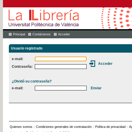
Principal
Contáctenos
Acceder
Usuario registrado
e-mail:
Contraseña:
¿Olvidó su contraseña?
e-mail:
Quienes somos
::
Condiciones generales de contratación
::
Política de privacidad
::
A