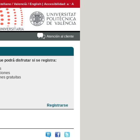
tellano
/
Valencià
/
English
|
Accesibilidad:
a
·
A
Atención al cliente
e podrá disfrutar si se registra:


iones

es gratuitas
