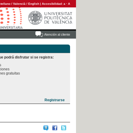
tellano
/
Valencià
/
English
|
Accesibilidad:
a
·
A
Atención al cliente
e podrá disfrutar si se registra:


iones

es gratuitas
