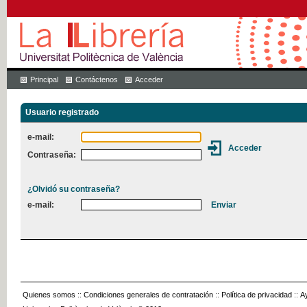
Principal
Contáctenos
Acceder
Usuario registrado
e-mail:
Contraseña:
¿Olvidó su contraseña?
e-mail:
Quienes somos
::
Condiciones generales de contratación
::
Política de privacidad
::
A