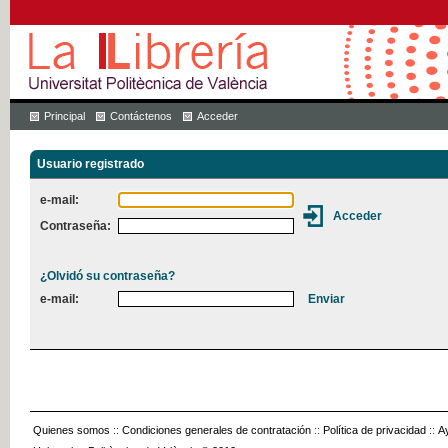
Principal
Contáctenos
Acceder
Usuario registrado
e-mail:
Contraseña:
¿Olvidó su contraseña?
e-mail:
Quienes somos
::
Condiciones generales de contratación
::
Política de privacidad
::
A