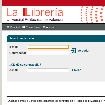
Principal
Contáctenos
Acceder
Usuario registrado
e-mail:
Contraseña:
¿Olvidó su contraseña?
e-mail:
Quienes somos
::
Condiciones generales de contratación
::
Política de privacidad
::
A