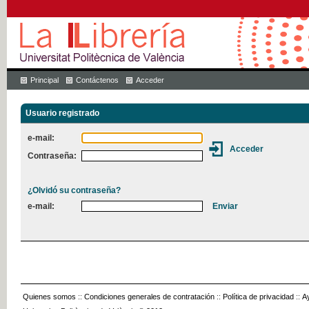
Principal
Contáctenos
Acceder
Usuario registrado
e-mail:
Contraseña:
¿Olvidó su contraseña?
e-mail:
Quienes somos
::
Condiciones generales de contratación
::
Política de privacidad
::
A