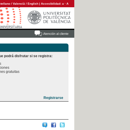
tellano
/
Valencià
/
English
|
Accesibilidad:
a
·
A
Atención al cliente
e podrá disfrutar si se registra:


iones

es gratuitas
