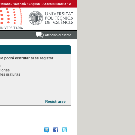
tellano
/
Valencià
/
English
|
Accesibilidad:
a
·
A
Atención al cliente
e podrá disfrutar si se registra:


iones

es gratuitas
