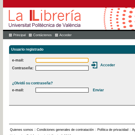
Principal
Contáctenos
Acceder
Usuario registrado
e-mail:
Contraseña:
¿Olvidó su contraseña?
e-mail:
Quienes somos
::
Condiciones generales de contratación
::
Política de privacidad
::
A