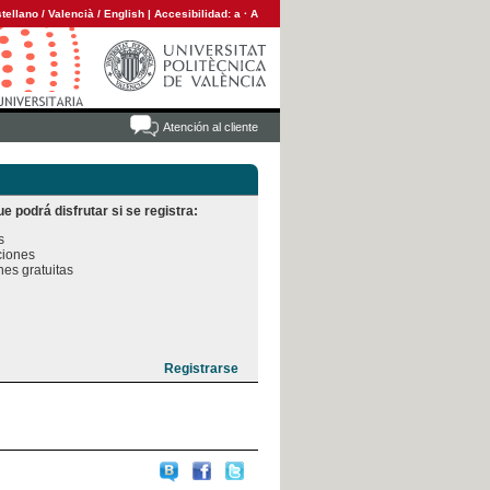
tellano
/
Valencià
/
English
|
Accesibilidad:
a
·
A
Atención al cliente
e podrá disfrutar si se registra:


iones

es gratuitas
