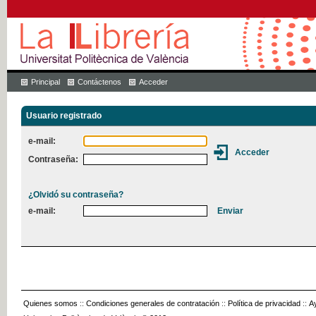
Principal
Contáctenos
Acceder
Usuario registrado
e-mail:
Contraseña:
¿Olvidó su contraseña?
e-mail:
Quienes somos
::
Condiciones generales de contratación
::
Política de privacidad
::
A