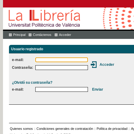
Principal
Contáctenos
Acceder
Usuario registrado
e-mail:
Contraseña:
¿Olvidó su contraseña?
e-mail:
Quienes somos
::
Condiciones generales de contratación
::
Política de privacidad
::
A