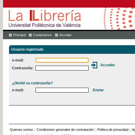
Principal
Contáctenos
Acceder
Usuario registrado
e-mail:
Contraseña:
¿Olvidó su contraseña?
e-mail:
Quienes somos
::
Condiciones generales de contratación
::
Política de privacidad
::
A