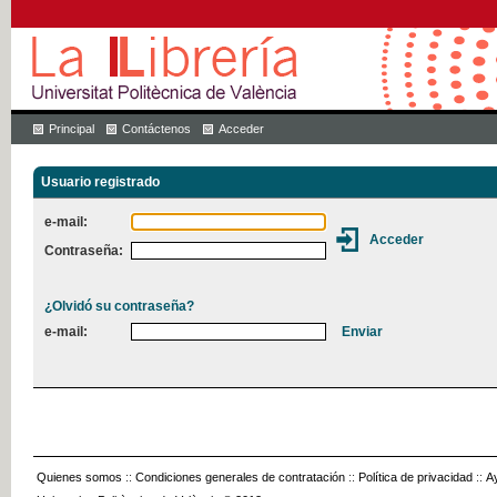
Principal
Contáctenos
Acceder
Usuario registrado
e-mail:
Contraseña:
¿Olvidó su contraseña?
e-mail:
Quienes somos
::
Condiciones generales de contratación
::
Política de privacidad
::
A