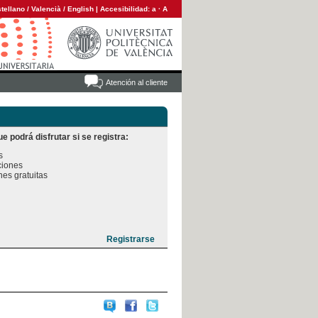
tellano
/
Valencià
/
English
|
Accesibilidad:
a
·
A
Atención al cliente
e podrá disfrutar si se registra:


iones

es gratuitas
