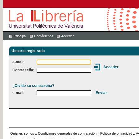
Principal
Contáctenos
Acceder
Usuario registrado
e-mail:
Contraseña:
¿Olvidó su contraseña?
e-mail:
Quienes somos
::
Condiciones generales de contratación
::
Política de privacidad
::
A