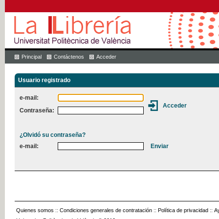
Principal
Contáctenos
Acceder
Usuario registrado
e-mail:
Contraseña:
¿Olvidó su contraseña?
e-mail:
Quienes somos
::
Condiciones generales de contratación
::
Política de privacidad
::
A