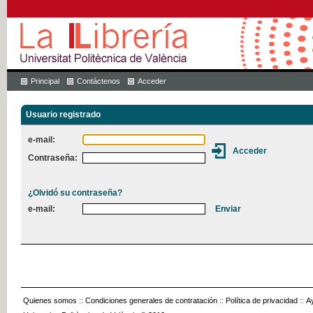
Principal
Contáctenos
Acceder
Usuario registrado
e-mail:
Contraseña:
¿Olvidó su contraseña?
e-mail:
Quienes somos
::
Condiciones generales de contratación
::
Política de privacidad
::
A