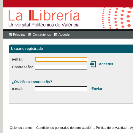
Principal
Contáctenos
Acceder
Usuario registrado
e-mail:
Contraseña:
¿Olvidó su contraseña?
e-mail:
Quienes somos
::
Condiciones generales de contratación
::
Política de privacidad
::
A