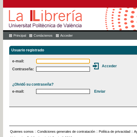
Principal
Contáctenos
Acceder
Usuario registrado
e-mail:
Contraseña:
¿Olvidó su contraseña?
e-mail:
Quienes somos
::
Condiciones generales de contratación
::
Política de privacidad
::
A