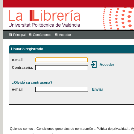
Principal
Contáctenos
Acceder
Usuario registrado
e-mail:
Contraseña:
¿Olvidó su contraseña?
e-mail:
Quienes somos
::
Condiciones generales de contratación
::
Política de privacidad
::
A