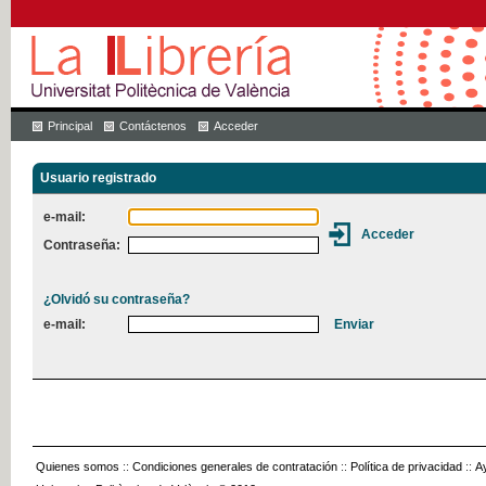
Principal
Contáctenos
Acceder
Usuario registrado
e-mail:
Contraseña:
¿Olvidó su contraseña?
e-mail:
Quienes somos
::
Condiciones generales de contratación
::
Política de privacidad
::
A