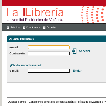
Principal
Contáctenos
Acceder
Usuario registrado
e-mail:
Contraseña:
¿Olvidó su contraseña?
e-mail:
Quienes somos
::
Condiciones generales de contratación
::
Política de privacidad
::
A