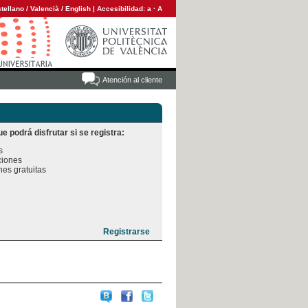
tellano
/
Valencià
/
English
|
Accesibilidad:
a
·
A
Atención al cliente
e podrá disfrutar si se registra:


iones

es gratuitas
