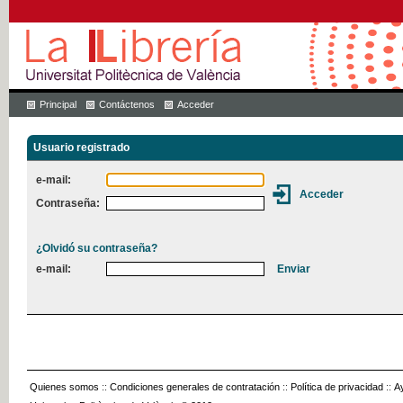
Principal
Contáctenos
Acceder
Usuario registrado
e-mail:
Contraseña:
¿Olvidó su contraseña?
e-mail:
Quienes somos
::
Condiciones generales de contratación
::
Política de privacidad
::
A