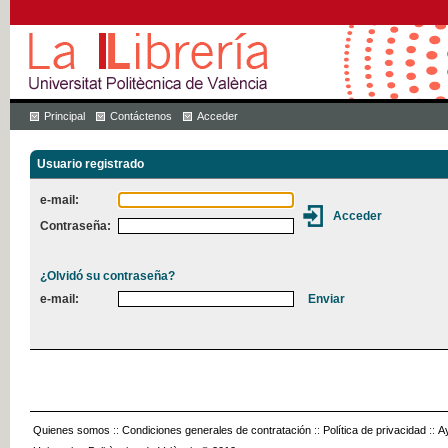
Principal
Contáctenos
Acceder
Usuario registrado
e-mail:
Contraseña:
¿Olvidó su contraseña?
e-mail:
Quienes somos
::
Condiciones generales de contratación
::
Política de privacidad
::
A