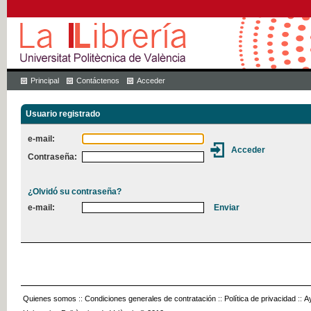
Principal
Contáctenos
Acceder
Usuario registrado
e-mail:
Contraseña:
¿Olvidó su contraseña?
e-mail:
Quienes somos
::
Condiciones generales de contratación
::
Política de privacidad
::
A