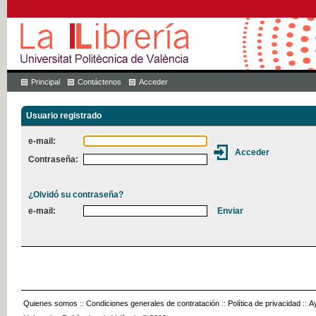
Principal
Contáctenos
Acceder
Usuario registrado
e-mail:
Contraseña:
¿Olvidó su contraseña?
e-mail:
Quienes somos
::
Condiciones generales de contratación
::
Política de privacidad
::
A