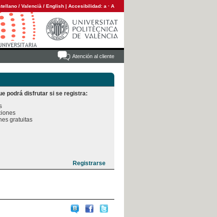
tellano
/
Valencià
/
English
|
Accesibilidad:
a
·
A
Atención al cliente
e podrá disfrutar si se registra:


iones

es gratuitas
