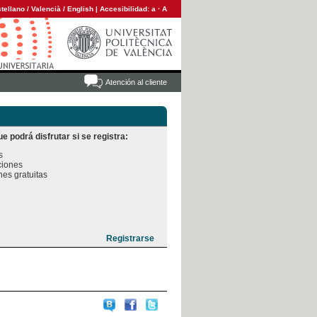
tellano
/
Valencià
/
English
|
Accesibilidad:
a
·
A
Atención al cliente
e podrá disfrutar si se registra:


iones

es gratuitas
