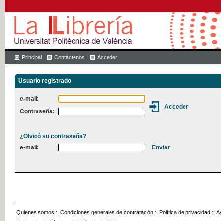
Principal
Contáctenos
Acceder
Usuario registrado
e-mail:
Contraseña:
¿Olvidó su contraseña?
e-mail:
Quienes somos
::
Condiciones generales de contratación
::
Política de privacidad
::
A